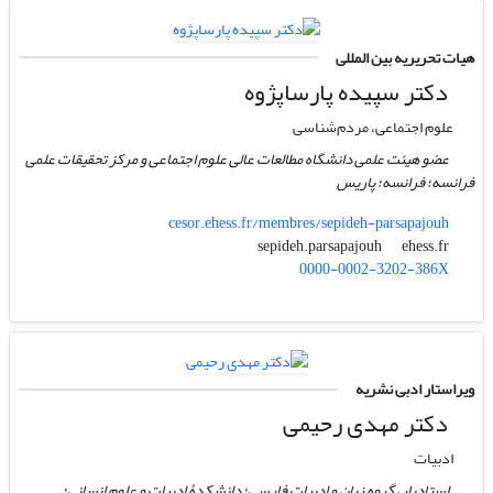
هیات تحریریه بین المللی
دکتر سپیده پارساپژوه
علوم اجتماعی، مردم‌شناسی
عضو هیئت علمی دانشگاه مطالعات عالی علوم اجتماعی و مرکز تحقیقات علمی
فرانسه؛ فرانسه؛ پاریس
cesor.ehess.fr/membres/sepideh-parsapajouh
ehess.fr
sepideh.parsapajouh
0000-0002-3202-386X
ویراستار ادبی نشریه
دکتر مهدی رحیمی
ادبیات
استادیار، گروه زبان و ادبیات فارسی؛ دانشکدۀ ادبیات و علوم انسانی؛