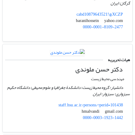
گرگان؛ ایران
cabd10879643521!@XCZP
yahoo.com
baranihossein
0000-0001-8109-2477
هیات تحریریه
دکتر حسن ملوندی
مهندسی محیط زیست
دانشیار؛ گروه محیط زیست؛ دانشکدۀ جغرافیا و علوم محیطی؛ دانشگاه حکیم
سبزواری؛ سبزوار؛ ایران
staff.hsu.ac.ir/persons/?perid=101438
gmail.com
hmalvandi
0000-0003-1923-1442