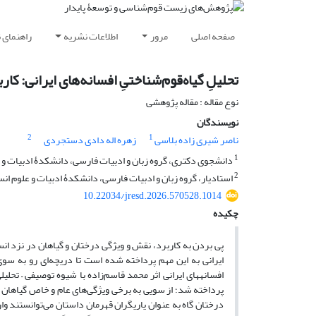
صفحه اصلی
مرور
اطلاعات نشریه
راهنمای 
تحلیلِ ‌گیاه‌قوم‌شناختیِ افسانه‌های ایرانی: ک
نوع مقاله : مقاله پژوهشی
نویسندگان
2
1
ناصر شیری زاده بلاسی
زهره اله دادی دستجردی
1
دانشجوی دکتری، گروه زبان و ادبیات فارسی، دانشکدۀ ادبیات و ع
2
استادیار، گروه زبان و ادبیات فارسی، دانشکدۀ ادبیات و علوم انس
10.22034/jresd.2026.570528.1014
چکیده
پی بردن به کاربرد، نقش و ویژگی‌ درختان و گیاهان در نزد ان
افسانه‎های ایرانی اثر محمد قاسم‌زاده با شیوه توصیفی –
پرداخته شد؛ از سویی به برخی ویژگی‌های عام و خاص گیاهان 
درختان گاه به عنوان یاریگران قهرمان داستان می‌توانستند و