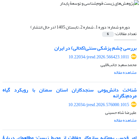
دوره و شماره:
دوره 1، شماره 2، تابستان 1405 (در حال انتشار)
تعداد مقالات:
6
بررسی چشم پزشکی سنتی(کحالی) در ایران
10.22034/jresd.2026.566423.1011
محمدسعید جانب‌اللهی
مشاهده مقاله
شناخت دانش‌بومی سنجدکاران استان سمنان با رویکرد گیاه
مردم‌نگارانه
10.22034/jresd.2026.576000.1015
علیرضا شاه حسینی
مشاهده مقاله
امر قدسی به‌مثابه سازوکار حفاظت از محیط زیست: مطالعه‌ای دربارۀ